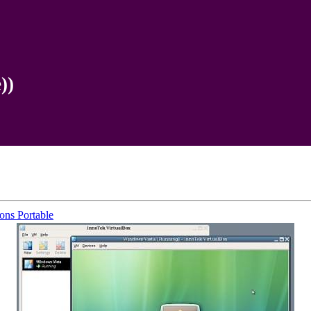
))
ons Portable