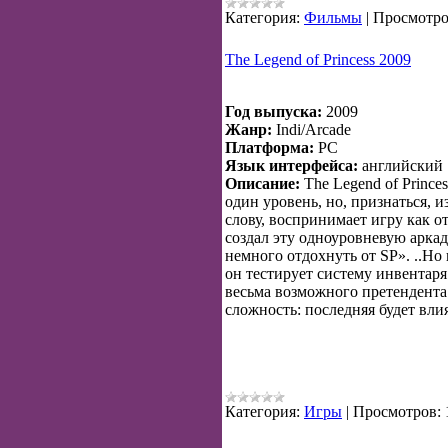
Категория:
Фильмы
|
Просмотро
The Legend of Princess 2009
Год выпуска:
2009
Жанр:
Indi/Arcade
Платформа:
PC
Язык интерфейса:
английский
Описание:
The Legend of Prince
один уровень, но, признаться, 
слову, воспринимает игру как о
создал эту одноуровневую арка
немного отдохнуть от SP». ..Но 
он тестирует систему инвентар
весьма возможного претендента 
сложность: последняя будет влия
Категория:
Игры
|
Просмотров: