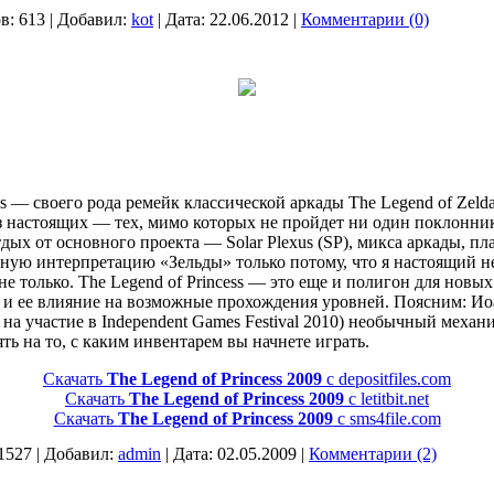
в:
613
|
Добавил:
kot
|
Дата:
22.06.2012
|
Комментарии (0)
ss — своего рода ремейк классической аркады The Legend of Zeld
из настоящих — тех, мимо которых не пройдет ни один поклонни
тдых от основного проекта — Solar Plexus (SP), микса аркады, п
дную интерпретацию «Зельды» только потому, что я настоящий н
не только. The Legend of Princess — это еще и полигон для новых
я и ее влияние на возможные прохождения уровней. Поясним: Ио
на участие в Independent Games Festival 2010) необычный меха
ть на то, с каким инвентарем вы начнете играть.
Скачать
The Legend of Princess 2009
с depositfiles.com
Скачать
The Legend of Princess 2009
с letitbit.net
Скачать
The Legend of Princess 2009
с sms4file.com
1527
|
Добавил:
admin
|
Дата:
02.05.2009
|
Комментарии (2)