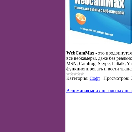
WebCamMax
- это продвинута
все вебкамеры, даже без реаль
MSN, Camfrog, Skype, Paltalk, 
функционировать и вести трансл
Категория:
Софт
|
Просмотров:
Вспоминая моих печальных шл