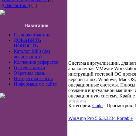
$ Заработок $
[1]
Навигация
Главная страница
ДОБАВИТЬ
НОВОСТЬ
Каталог MP3 (без
регистрации)
Коллекция рефератов
Cистема виртуализации, для за
Гостевая книга
аналогичная VMware Workstatio
Обратная связь
инструкций гостевой ОС произв
Интересные сайты
версии Linux, Windows, Mac OS,
Информация о сайте
операционные системы. Плюсы: 
создания виртуальной машины с
операционную систему. Крайне 
Категория:
Софт
|
Просмотров:
WinAmp Pro 5.6.3.3234 Portable