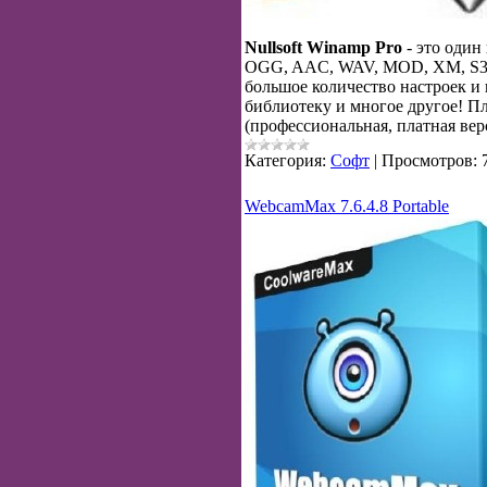
Nullsoft Winamp Pro
- это один
OGG, AAC, WAV, MOD, XM, S3M, 
большое количество настроек и
библиотеку и многое другое! Пле
(профессиональная, платная вер
Категория:
Софт
|
Просмотров:
WebcamMax 7.6.4.8 Portable