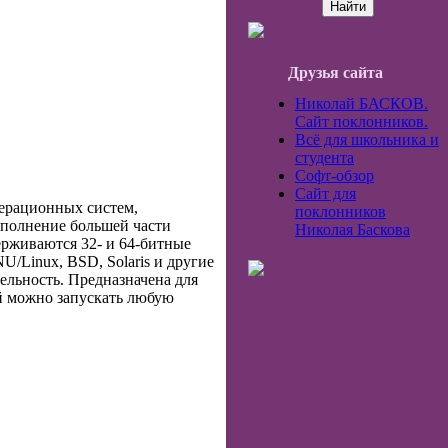
Друзья сайта
Николай БАСКОВ.
Сайт поклонников.
Всё для школьника и
студента
Софт-обзор
Сайт для
перационных систем,
поклонников
ыполнение большей части
Николая Баскова
ерживаются 32- и 64-битные
U/Linux, BSD, Solaris и другие
льность. Предназначена для
ой можно запускать любую