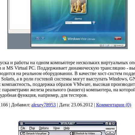
пуска и работы на одном компьютере нескольких виртуальных о
n и MS Virtual PC. Поддерживает динамическую трансляцию - в
одится на реальном оборудовании. В качестве хост-систем подд
 Solaris, а в роли гостевой системы могут выступать Windows, GN
компактность, поддержка образов VMware, высокая производите
 параметрами железа реального (вашего) компьютера, на котор
удобная функция, например, для тестеров.
1166
|
Добавил:
alexey78953
|
Дата:
23.06.2012
|
Комментарии (0)