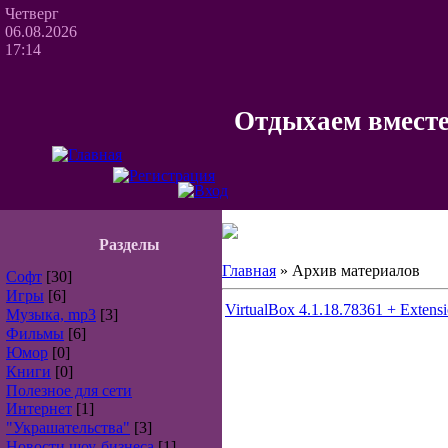
Четверг
06.08.2026
17:14
Отдыхаем вместе
Разделы
Главная
»
Архив материалов
Софт
[30]
Игры
[6]
VirtualBox 4.1.18.78361 + Extensi
Музыка, mp3
[3]
Фильмы
[6]
Юмор
[0]
Книги
[0]
Полезное для сети
Интернет
[1]
"Украшательства"
[3]
Новости шоу-бизнеса
[1]