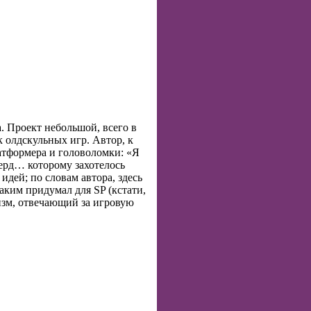
a. Проект небольшой, всего в
к олдскульных игр. Автор, к
латформера и головоломки: «Я
ерд… которому захотелось
 идей; по словам автора, здесь
аким придумал для SP (кстати,
низм, отвечающий за игровую